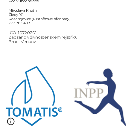
Podivuhodné děti
Miroslava Knoth
Žleby 191
Rozdrojovice (u Brněnské přehrady)
777 88 54 18
IČO:
10720201
Zapsáno v živnostenském rejstříku
Brno -Venkov