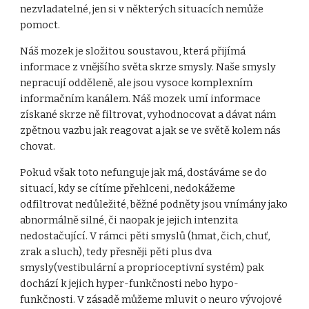
nezvladatelné, jen si v některých situacích nemůže
pomoct.
Náš mozek je složitou soustavou, která přijímá
informace z vnějšího světa skrze smysly. Naše smysly
nepracují odděleně, ale jsou vysoce komplexním
informačním kanálem. Náš mozek umí informace
získané skrze ně filtrovat, vyhodnocovat a dávat nám
zpětnou vazbu jak reagovat a jak se ve světě kolem nás
chovat.
Pokud však toto nefunguje jak má, dostáváme se do
situací, kdy se cítíme přehlceni, nedokážeme
odfiltrovat nedůležité, běžné podněty jsou vnímány jako
abnormálně silné, či naopak je jejich intenzita
nedostačující. V rámci pěti smyslů (hmat, čich, chuť,
zrak a sluch), tedy přesněji pěti plus dva
smysly(vestibulární a proprioceptivní systém) pak
dochází k jejich hyper-funkčnosti nebo hypo-
funkčnosti. V zásadě můžeme mluvit o neuro vývojové