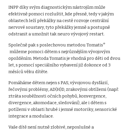
INPP díky svým diagnostickým nástrojům může
efektivně pomoci rozluštit, kde přesně, tedy v jakým
oblastech leží překážky na cestě rozvoje centrální
nervové soustavy, tyto překážky jemně a postupně
odstranit a umožnit tak neuro vývojový restart.
Společně pak s poslechovou metodou Tomatis
®
můžeme pomoci dětem s nejrůznějším vývojovým
opožděním. Metoda Tomatis je vhodná pro děti od dvou
let, s pomocí speciálního vybavení již dokonce od 3
měsíců věku dítěte.
Pomáháme dětem nejen s PAS, vývojovou dysfázií,
řečovými problémy, AD(H)D, zrakovými obtížemi (např.
ztráta souběžnosti očních pohybů, konvergence,
divergence, akomodace, sledování), ale i dětem s
potížemi v oblasti hrubé i jemné motoriky, sensorické
integrace a modulace.
Vaše dítě není nutně zlobivé, neposlušné a