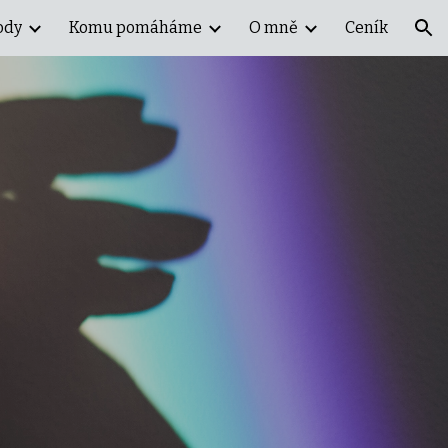
ody
Komu pomáháme
O mně
Ceník
ion