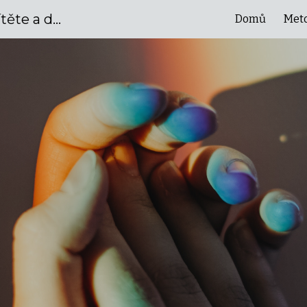
Poradna pro zdravý vývoj dítěte a dospělé- INPP a Tomatis®
Domů
Met
ip to main content
Skip to navigat