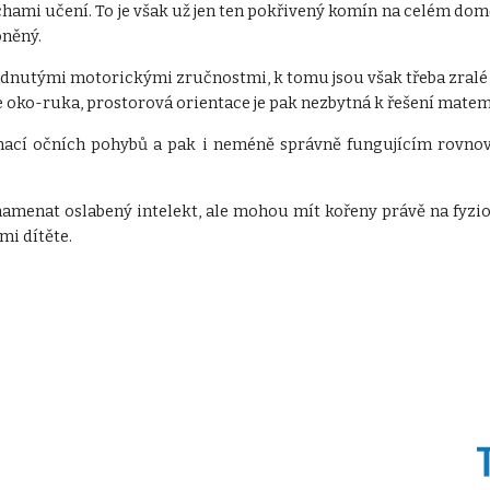
uchami učení. To je však už jen ten pokřivený komín na celém d
oněný.
dnutými motorickými zručnostmi, k tomu jsou však třeba zralé re
e oko-ruka, prostorová orientace je pak nezbytná k řešení mate
inací očních pohybů a pak i neméně správně fungujícím rovn
nat oslabený intelekt, ale mohou mít kořeny právě na fyziolo
i dítěte.