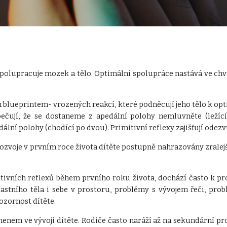
spolupracuje mozek a tělo. Optimální spolupráce nastává ve chví
 blueprintem- vrozených reakcí, které podněcují jeho tělo k op
pečují, že se dostaneme z apedální polohy nemluvněte (ležící
lní polohy (chodící po dvou). Primitivní reflexy zajišťují odezv
ozvoje v prvním roce života dítěte postupně nahrazovány zralejš
tivních reflexů během prvního roku života, dochází často k p
stního těla i sebe v prostoru, problémy s vývojem řeči, prob
ozornost dítěte.
enem ve vývoji dítěte. Rodiče často naráží až na sekundární pr