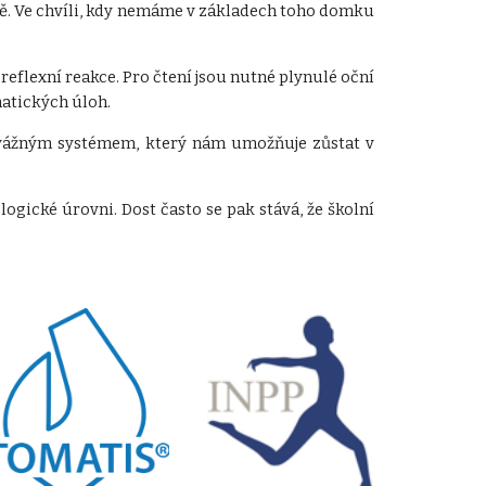
omě. Ve chvíli, kdy nemáme v základech toho domku
flexní reakce. Pro čtení jsou nutné plynulé oční
matických úloh.
ovážným systémem, který nám umožňuje zůstat v
gické úrovni. Dost často se pak stává, že školní