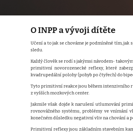
O INPP a vývoji dítěte
Učení a to jak se chováme je podmíněné tím, jak 
sledu.
Každý člověk se rodí s jakýmsi návodem- takovým
primitivní novorozenecké reflexy, které zabez
kvadrupedální polohy (pohyb po čtyřech) do bipedá
Tyto primitivní reakce jsou během intenzivního r
z vyšších mozkových center.
Jakmile však dojde k narušení utlumování primi
rovnovážného systému, problémy ve vnímání vla
konečném důsledku negativní vliv na chování a p
Primitivní reflexy jsou základním stavebním kam