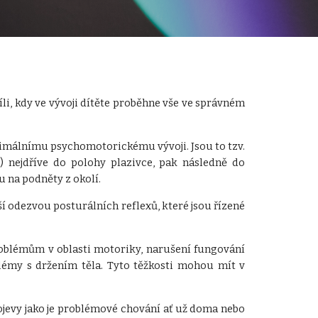
li, kdy ve vývoji dítěte proběhne vše ve správném
timálnímu psychomotorickému vývoji. Jsou to tzv.
) nejdříve do polohy plazivce, pak následně do
u na podněty z okolí.
í odezvou posturálních reflexů, které jsou řízené
roblémům v oblasti motoriky, narušení fungování
lémy s držením těla. Tyto těžkosti mohou mít v
ojevy jako je problémové chování ať už doma nebo