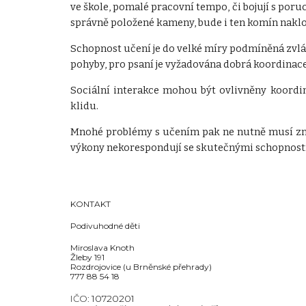
ve škole, pomalé pracovní tempo, či bojují s por
správně položené kameny, bude i ten komín nakl
Schopnost učení je do velké míry podmíněná zvlá
pohyby, pro psaní je vyžadována dobrá koordinac
Sociální interakce mohou být ovlivněny koord
klidu.
Mnohé problémy s učením pak ne nutně musí zname
výkony nekorespondují se skutečnými schopnostm
KONTAKT
Podivuhodné děti
Miroslava Knoth
Žleby 191
Rozdrojovice (u Brněnské přehrady)
777 88 54 18
IČO:
10720201